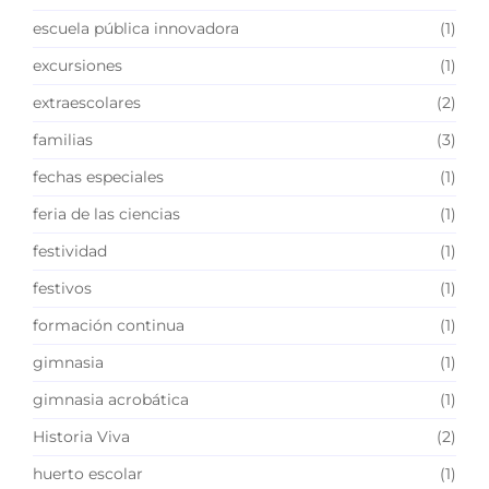
escuela pública innovadora
(1)
excursiones
(1)
extraescolares
(2)
familias
(3)
fechas especiales
(1)
feria de las ciencias
(1)
festividad
(1)
festivos
(1)
formación continua
(1)
gimnasia
(1)
gimnasia acrobática
(1)
Historia Viva
(2)
huerto escolar
(1)