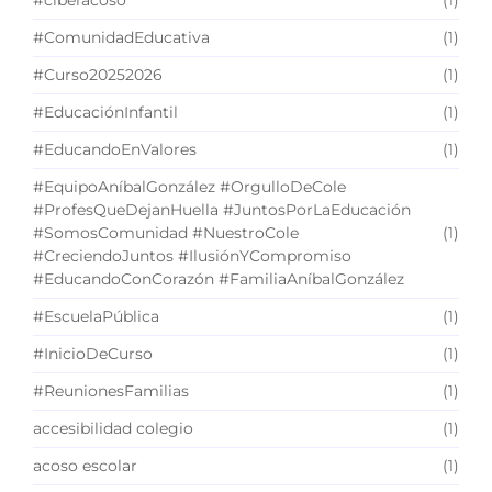
#ciberacoso
(1)
#ComunidadEducativa
(1)
#Curso20252026
(1)
#EducaciónInfantil
(1)
#EducandoEnValores
(1)
#EquipoAníbalGonzález #OrgulloDeCole
#ProfesQueDejanHuella #JuntosPorLaEducación
#SomosComunidad #NuestroCole
(1)
#CreciendoJuntos #IlusiónYCompromiso
#EducandoConCorazón #FamiliaAníbalGonzález
#EscuelaPública
(1)
#InicioDeCurso
(1)
#ReunionesFamilias
(1)
accesibilidad colegio
(1)
acoso escolar
(1)