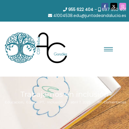
955 622 404
–
697 950 401
41004538.edu@juntadeandalucia.es
Trabajamos en inclusión
-
-
Educacion
,
Equipo PT
,
Inclusión
abril 7, 2025
Sin Comentarios