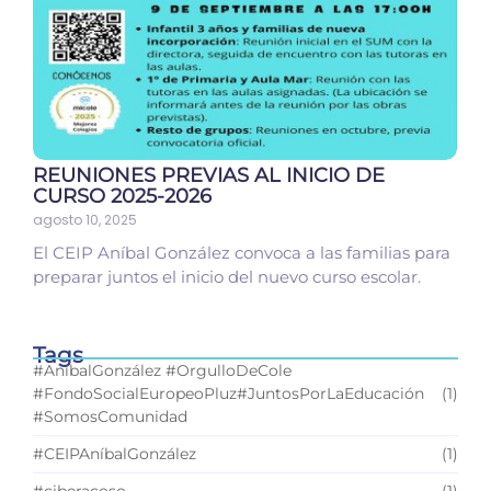
REUNIONES PREVIAS AL INICIO DE
CURSO 2025-2026
agosto 10, 2025
El CEIP Aníbal González convoca a las familias para
preparar juntos el inicio del nuevo curso escolar.
Tags
#AníbalGonzález #OrgulloDeCole
#FondoSocialEuropeoPluz#JuntosPorLaEducación
(1)
#SomosComunidad
#CEIPAníbalGonzález
(1)