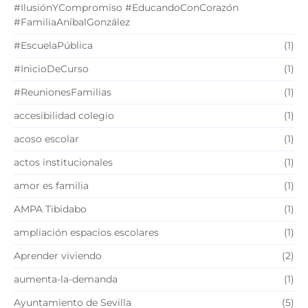
#IlusiónYCompromiso #EducandoConCorazón
#FamiliaAníbalGonzález
#EscuelaPública
(1)
#InicioDeCurso
(1)
#ReunionesFamilias
(1)
accesibilidad colegio
(1)
acoso escolar
(1)
actos institucionales
(1)
amor es familia
(1)
AMPA Tibidabo
(1)
ampliación espacios escolares
(1)
Aprender viviendo
(2)
aumenta-la-demanda
(1)
Ayuntamiento de Sevilla
(5)