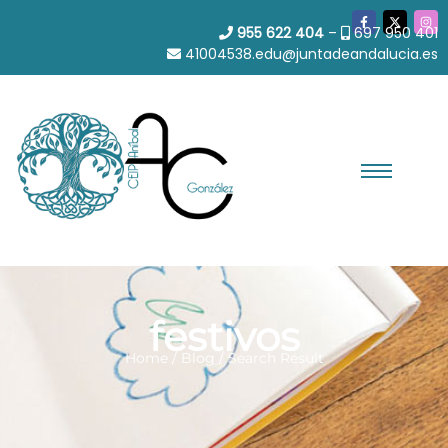
955 622 404
–
697 950 401
41004538.edu@juntadeandalucia.es
festivos
Home / Blog / Search Result