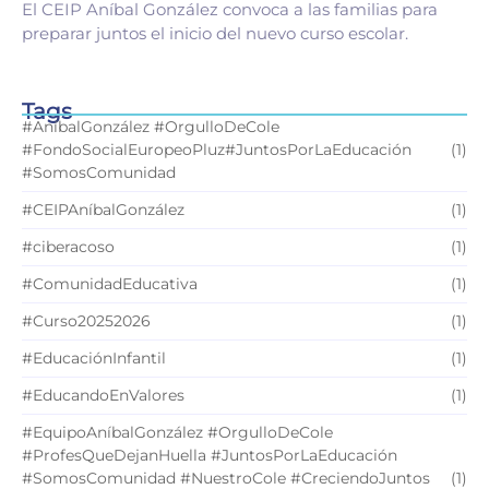
El CEIP Aníbal González convoca a las familias para
preparar juntos el inicio del nuevo curso escolar.
Tags
#AníbalGonzález #OrgulloDeCole
#FondoSocialEuropeoPluz#JuntosPorLaEducación
(1)
#SomosComunidad
#CEIPAníbalGonzález
(1)
#ciberacoso
(1)
#ComunidadEducativa
(1)
#Curso20252026
(1)
#EducaciónInfantil
(1)
#EducandoEnValores
(1)
#EquipoAníbalGonzález #OrgulloDeCole
#ProfesQueDejanHuella #JuntosPorLaEducación
#SomosComunidad #NuestroCole #CreciendoJuntos
(1)