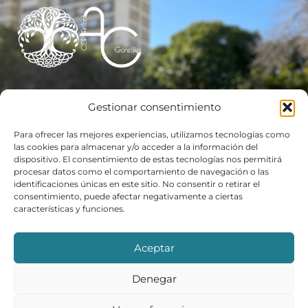
Sobre nuestro cole
Colegio Bilingüe de Educación Infantil y Primaria, de dos
Gestionar consentimiento
líneas, con alumnado de 3 a 12 años. Centro TIC, Plan de
Apertura (7:30 h a 18:00h), con aula matinal, comedor y
Para ofrecer las mejores experiencias, utilizamos tecnologías como
ludoteca de mediodía
las cookies para almacenar y/o acceder a la información del
dispositivo. El consentimiento de estas tecnologías nos permitirá
procesar datos como el comportamiento de navegación o las
identificaciones únicas en este sitio. No consentir o retirar el
Sobre el centro
Links
consentimiento, puede afectar negativamente a ciertas
Conócenos
Familias
características y funciones.
Plan de Apertura
Actualidad
Programas
Aviso Legal
Secretaría
Política de Privacidad
Política de Cookies
Aceptar
Contacta
Denegar
955 622 404
41004538.edu@juntadeandalucia.es